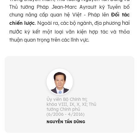
Thủ tướng Pháp Jean-Marc Ayrault ký Tuyên bố
chung nâng cấp quan hệ Việt - Pháp lên
Đối tác
h
ai
chiến lược
. Ngoài ra, các bộ ngành, địa phương
nước
ký kết một loại văn kiện hợp tác và thỏa
thuận quan trọng trên các lĩnh vực.
Ủy viên Bộ Chính trị;
khóa VIII, IX, X, XI; Thủ
tướng Chính phủ
(6/2006 - 4/2016)
NGUYỄN TẤN DŨNG