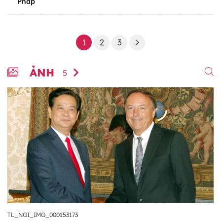
Pháp
1
2
3
ẢNH
5
TL_NGI_IMG_000153173