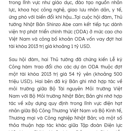
trong lĩnh vực như giáo dục, đào tạo nguồn nhân
lực, khoa học công nghệ, giao lưu nhân dân, y tế,
ứng phó với biến đổi khí hậu...Tại cuộc hội đàm, Thủ
tướng Nhật Bản Shinzo Abe cam kết tiếp tục dành
viện trợ phát triển chính thức (ODA) ở mức cao cho
Việt Nam và công bố khoản ODA vốn vay đợt hai
tài khóa 2013 trị giá khoảng 1 tỷ USD.
Sau hội đàm, hai Thủ tướng đã chứng kiến Lễ ký
Công hàm trao đổi cho các dự án ODA thuộc đợt
một tài khóa 2013 trị giá 54 tỷ yên (khoảng 500
triệu USD). Hai bên đã ký Bản ghi nhớ hợp tác về
môi trường giữa Bộ Tài nguyên Môi trường Việt
Nam với Bộ Môi trường Nhật Bản; Bản ghi nhớ hợp
tác về xây dựng quy định trong lĩnh vực điện hạt
nhân giữa Bộ Công Thương Việt Nam và Bộ Kinh tế,
Thương mại và Công nghiệp Nhật Bản; và một số
thỏa thuận hợp tác khác giữa Tập đoàn Điện lực