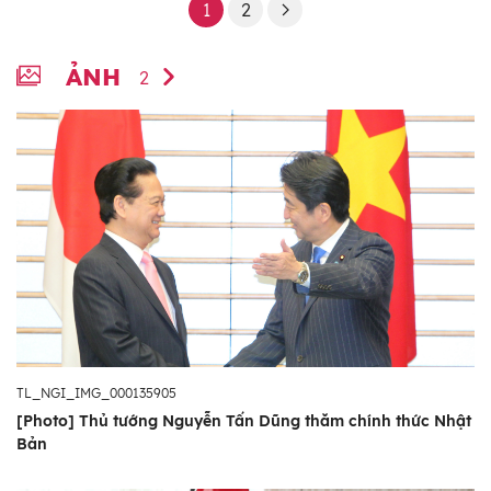
1
2
ẢNH
2
TL_NGI_IMG_000135905
[Photo] Thủ tướng Nguyễn Tấn Dũng thăm chính thức Nhật
Bản