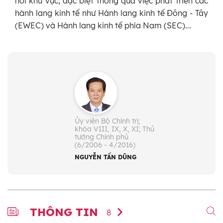
nối khu vực, đặc biệt thông qua việc phát triển các
hành lang kinh tế như Hành lang kinh tế Đông - Tây
(EWEC) và Hành lang kinh tế phía Nam (SEC)...
Ủy viên Bộ Chính trị;
khóa VIII, IX, X, XI; Thủ
tướng Chính phủ
(6/2006 - 4/2016)
NGUYỄN TẤN DŨNG
THÔNG TIN
8