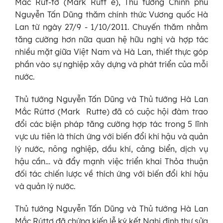
Mắc Rút-tơ (Mark Rutt e), Thủ tướng Chính phủ
Nguyễn Tấn Dũng thăm chính thức Vương quốc Hà
Lan từ ngày 27/9 - 1/10/2011. Chuyến thăm nhằm
tăng cường hơn nữa quan hệ hữu nghị và hợp tác
nhiều mặt giữa Việt Nam và Hà Lan, thiết thực góp
phần vào sự nghiệp xây dựng và phát triển của mỗi
nước.
Thủ tướng Nguyễn Tấn Dũng và Thủ tướng Hà Lan
Mắc Rúttơ (Mark Rutte) đã có cuộc hội đàm trao
đổi các biện pháp tăng cường hợp tác trong 5 lĩnh
vực ưu tiên là thích ứng với biến đổi khí hậu và quản
lý nước, nông nghiệp, dầu khí, cảng biển, dịch vụ
hậu cần… và đẩy mạnh việc triển khai Thỏa thuận
đối tác chiến lược về thích ứng với biến đổi khí hậu
và quản lý nước.
Thủ tướng Nguyễn Tấn Dũng và Thủ tướng Hà Lan
Mắc Rúttơ đã chứng kiến lễ ký kết Nghị định thư sửa