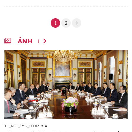
1
2
ẢNH
1
TL_NGI_IMG_000131914