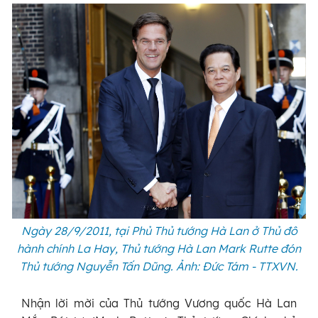
Ngày 28/9/2011, tại Phủ Thủ tướng Hà Lan ở Thủ đô
hành chính La Hay, Thủ tướng Hà Lan Mark Rutte đón
Thủ tướng Nguyễn Tấn Dũng. Ảnh: Đức Tám - TTXVN.
Nhận lời mời của Thủ tướng Vương quốc Hà Lan