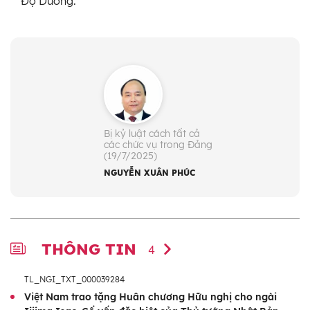
Độ Dương.
Bị kỷ luật cách tất cả
các chức vụ trong Đảng
(19/7/2025)
NGUYỄN XUÂN PHÚC
THÔNG TIN
4
TL_NGI_TXT_000039284
Việt Nam trao tặng Huân chương Hữu nghị cho ngài