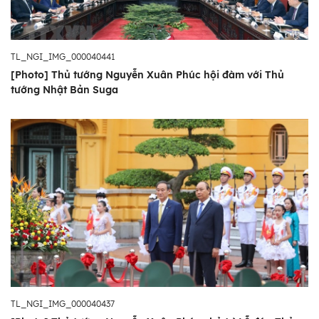
TL_NGI_IMG_000040441
[Photo] Thủ tướng Nguyễn Xuân Phúc hội đàm với Thủ
tướng Nhật Bản Suga
TL_NGI_IMG_000040437