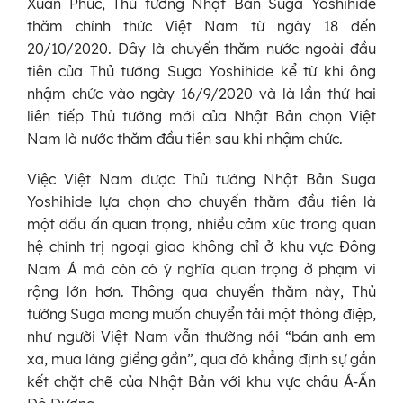
Xuân Phúc, Thủ tướng Nhật Bản Suga Yoshihide
thăm chính thức Việt Nam từ ngày 18 đến
20/10/2020. Đây là chuyến thăm nước ngoài đầu
tiên của Thủ tướng Suga Yoshihide kể từ khi ông
nhậm chức vào ngày 16/9/2020 và là lần thứ hai
liên tiếp Thủ tướng mới của Nhật Bản chọn Việt
Nam là nước thăm đầu tiên sau khi nhậm chức.
Việc Việt Nam được Thủ tướng Nhật Bản Suga
Yoshihide lựa chọn cho chuyến thăm đầu tiên là
một dấu ấn quan trọng, nhiều cảm xúc trong quan
hệ chính trị ngoại giao không chỉ ở khu vực Đông
Nam Á mà còn có ý nghĩa quan trọng ở phạm vi
rộng lớn hơn. Thông qua chuyến thăm này, Thủ
tướng Suga mong muốn chuyển tải một thông điệp,
như người Việt Nam vẫn thường nói “bán anh em
xa, mua láng giềng gần”, qua đó khẳng định sự gắn
kết chặt chẽ của Nhật Bản với khu vực châu Á-Ấn