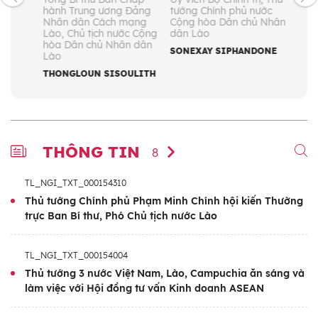
hành Trung ương Đảng
tướng Chính phủ nước
Khóa
Nhân dân Cách mạng
Cộng hòa Dân chủ Nhân
tướn
Lào, Chủ tịch nước Cộng
dân Lào
CHX
hòa Dân chủ Nhân dân
(4/2
SONEXAY SIPHANDONE
Lào
PHẠ
THONGLOUN SISOULITH
THÔNG TIN
8
TL_NGI_TXT_000154310
Thủ tướng Chính phủ Phạm Minh Chính hội kiến Thường
trực Ban Bí thư, Phó Chủ tịch nước Lào
TL_NGI_TXT_000154004
Thủ tướng 3 nước Việt Nam, Lào, Campuchia ăn sáng và
làm việc với Hội đồng tư vấn Kinh doanh ASEAN