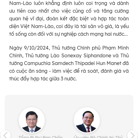
Nam-Lào luôn khẳng định luôn coi trọng và dành
ưu tiên cao nhất cho việc củng cố và tăng cường
quan hệ vĩ đại, đoàn kết đặc biệt và hợp tác toàn
diện Việt Nam-Lào, coi đây là tài sản vô giá, là yếu
tố sống còn đối với sự nghiệp cách mạng hai nước...
Ngày 9/10/2024, Thủ tướng Chính phủ Phạm Minh
Chính, Thủ tướng Lào Sonexay Siphandone và Thủ
tướng Campuchia Samdech Thipadei Hun Manet đã
có cuộc ăn sáng - làm việc để rà soát, đánh giá và
thúc đẩy hợp tác giữa 3 nước.
Tổng Bí thư Ban Chấp
Ủy viên Bộ Chính trị; Thủ
Ủy v