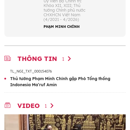
Ủy viên Bộ Chính trị:
Khóa XII, XIII; Thủ
tướng Chính phủ nước
CHXHCN Việt Nam
(4/2021 - 4/2026)
PHẠM MINH CHÍNH
THÔNG TIN
1
TL_NGI_TXT_000154076
Thủ tướng Phạm Minh Chính gặp Phó Tổng thống
Indonesia Ma’ruf Amin
VIDEO
1