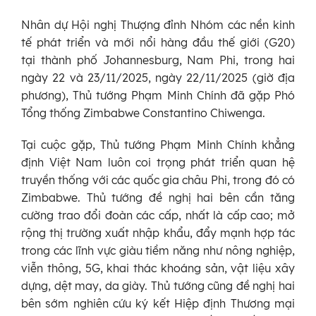
Nhân dự Hội nghị Thượng đỉnh Nhóm các nền kinh
tế phát triển và mới nổi hàng đầu thế giới (G20)
tại thành phố Johannesburg, Nam Phi, trong hai
ngày 22 và 23/11/2025, ngày 22/11/2025 (giờ địa
phương), Thủ tướng Phạm Minh Chính đã gặp Phó
Tổng thống Zimbabwe Constantino Chiwenga.
Tại cuộc gặp, Thủ tướng Phạm Minh Chính khẳng
định Việt Nam luôn coi trọng phát triển quan hệ
truyền thống với các quốc gia châu Phi, trong đó có
Zimbabwe. Thủ tướng đề nghị hai bên cần tăng
cường trao đổi đoàn các cấp, nhất là cấp cao; mở
rộng thị trường xuất nhập khẩu, đẩy mạnh hợp tác
trong các lĩnh vực giàu tiềm năng như nông nghiệp,
viễn thông, 5G, khai thác khoáng sản, vật liệu xây
dựng, dệt may, da giày. Thủ tướng cũng đề nghị hai
bên sớm nghiên cứu ký kết Hiệp định Thương mại