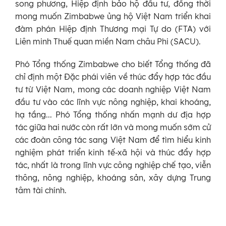
song phương, Hiệp định bảo hộ đầu tư, đồng thời
mong muốn Zimbabwe ủng hộ Việt Nam triển khai
đàm phán Hiệp định Thương mại Tự do (FTA) với
Liên minh Thuế quan miền Nam châu Phi (SACU).
Phó Tổng thống Zimbabwe cho biết Tổng thống đã
chỉ định một Đặc phái viên về thúc đẩy hợp tác đầu
tư từ Việt Nam, mong các doanh nghiệp Việt Nam
đầu tư vào các lĩnh vực nông nghiệp, khai khoáng,
hạ tầng... Phó Tổng thống nhấn mạnh dư địa hợp
tác giữa hai nước còn rất lớn và mong muốn sớm cử
các đoàn công tác sang Việt Nam để tìm hiểu kinh
nghiệm phát triển kinh tế-xã hội và thúc đẩy hợp
tác, nhất là trong lĩnh vực công nghiệp chế tạo, viễn
thông, nông nghiệp, khoáng sản, xây dựng Trung
tâm tài chính.