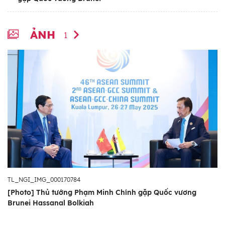
ẢNH
1
TL_NGI_IMG_000170784
[Photo] Thủ tướng Phạm Minh Chính gặp Quốc vương
Brunei Hassanal Bolkiah