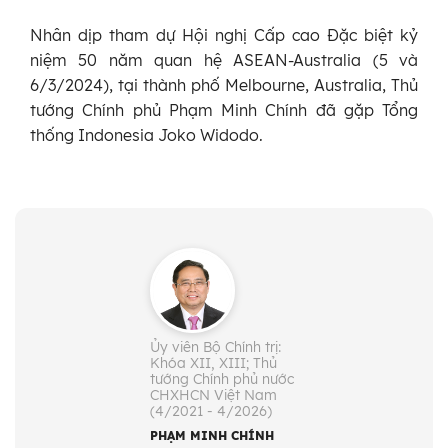
Nhân dịp tham dự Hội nghị Cấp cao Đặc biệt kỷ
niệm 50 năm quan hệ ASEAN-Australia (5 và
6/3/2024), tại thành phố Melbourne, Australia, Thủ
tướng Chính phủ Phạm Minh Chính đã gặp Tổng
thống Indonesia Joko Widodo.
Ủy viên Bộ Chính trị:
Khóa XII, XIII; Thủ
tướng Chính phủ nước
CHXHCN Việt Nam
(4/2021 - 4/2026)
PHẠM MINH CHÍNH