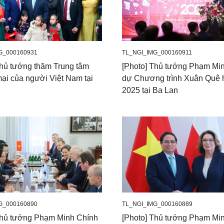
G_000160931
TL_NGI_IMG_000160911
Thủ tướng thăm Trung tâm
[Photo] Thủ tướng Phạm Mi
ại của người Việt Nam tại
dự Chương trình Xuân Quê
2025 tại Ba Lan
G_000160890
TL_NGI_IMG_000160889
Thủ tướng Phạm Minh Chính
[Photo] Thủ tướng Phạm Mi