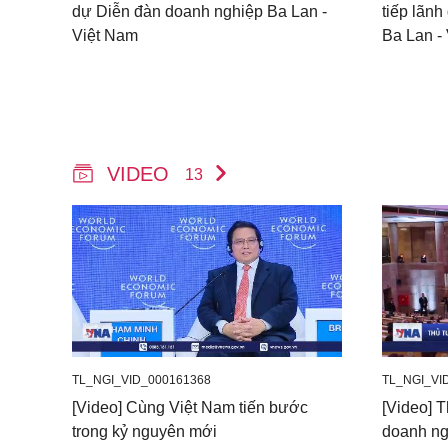
dự Diễn đàn doanh nghiệp Ba Lan -
tiếp lãn
Việt Nam
Ba Lan -
VIDEO
13
TL_NGI_VID_000161368
TL_NGI_VI
[Video] Cùng Việt Nam tiến bước
[Video] 
trong kỷ nguyên mới
doanh ng