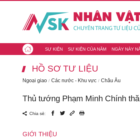
SỰ KIỆN
SỰ KIỆN CỦA NĂM
NGÀY NÀY N
HỒ SƠ TƯ LIỆU
Ngoại giao
Các nước - Khu vực
Châu Âu
Thủ tướng Phạm Minh Chính thăm
Chia sẻ:
GIỚI THIỆU