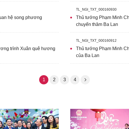
TL_NGI_TXT_000160930
quan hệ song phương
Thủ tướng Phạm Minh Chí
chuyến thăm Ba Lan
TL_NGI_TXT_000160912
ơng trình Xuân quê hương
Thủ tướng Phạm Minh Chín
của Ba Lan
1
2
3
4