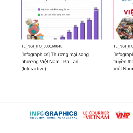
TL_NGI_IFO_000160846
TL_NGI_IF
[Infographics] Thương mại song
[Infogra
phương Việt Nam - Ba Lan
truyền th
(Interactive)
Việt Nam