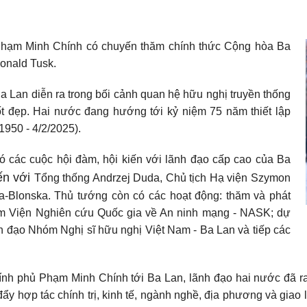
Phạm Minh Chính có chuyến thăm chính thức Cộng hòa Ba
onald Tusk.
Lan diễn ra trong bối cảnh quan hệ hữu nghị truyền thống
ốt đẹp. Hai nước đang hướng tới kỷ niệm 75 năm thiết lập
1950 - 4/2/2025).
 các cuộc hội đàm, hội kiến với lãnh đạo cấp cao của Ba
ến với
Tổng thống Andrzej Duda, Chủ tịch Hạ viện Szymon
a-Blonska. Thủ tướng còn có các hoạt động: thăm và phát
hăm Viện Nghiên cứu Quốc gia về An ninh mạng - NASK; dự
h đạo Nhóm Nghị sĩ hữu nghị Việt Nam - Ba Lan và tiếp các
ính phủ Phạm Minh Chính tới Ba Lan, lãnh đạo hai nước đã 
 đẩy hợp tác chính trị, kinh tế, ngành nghề, địa phương và gia