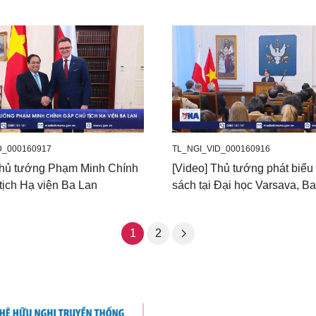
D_000160917
TL_NGI_VID_000160916
Thủ tướng Phạm Minh Chính
[Video] Thủ tướng phát biểu
tịch Hạ viện Ba Lan
sách tại Đại học Varsava, B
1
2