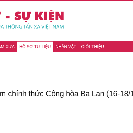
ĂM XƯA
HỒ SƠ TƯ LIỆU
NHÂN VẬT
GIỚI THIỆU
 chính thức Cộng hòa Ba Lan (16-18/