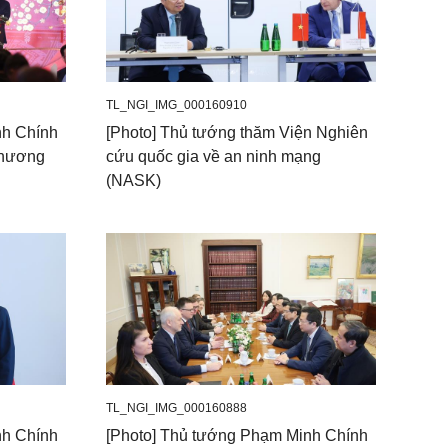
TL_NGI_IMG_000160910
nh Chính
[Photo] Thủ tướng thăm Viện Nghiên
 hương
cứu quốc gia về an ninh mạng
(NASK)
TL_NGI_IMG_000160888
nh Chính
[Photo] Thủ tướng Phạm Minh Chính