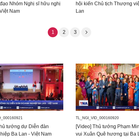
h đạo Nhóm Nghị sĩ hữu nghị
hội kiến Chủ tịch Thượng vi
 Việt Nam
Lan
1
2
3
D_000160921
TL_NGI_VID_000160920
Thủ tướng dự Diễn đàn
[Video] Thủ tướng Phạm Mi
hiệp Ba Lan - Việt Nam
vui Xuân Quê hương tại Ba 