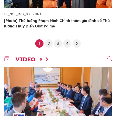
TL_NGI_IMG_000171824
[Photo] Thủ tướng Phạm Minh Chính thăm gia đình cố Thủ
tướng Thụy Điển Olof Palme
1
2
3
4
VIDEO
8