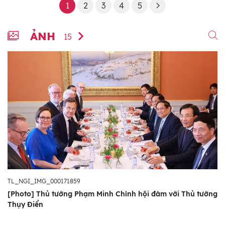
1
2
3
4
5
ẢNH
15
TL_NGI_IMG_000171859
[Photo] Thủ tướng Phạm Minh Chính hội đàm với Thủ tướng
Thụy Điển