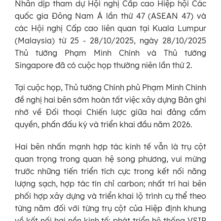
Nhân dịp tham dự Hội nghị Cấp cao Hiệp hội Các
quốc gia Đông Nam Á lần thứ 47 (ASEAN 47) và
các Hội nghị Cấp cao liên quan tại Kuala Lumpur
(Malaysia) từ 25 - 28/10/2025, ngày 28/10/2025
Thủ tướng Phạm Minh Chính và Thủ tướng
Singapore đã có cuộc họp thường niên lần thứ 2.
Tại cuộc họp, Thủ tướng Chính phủ Phạm Minh Chính
đề nghị hai bên sớm hoàn tất việc xây dựng Bản ghi
nhớ về Đối thoại Chiến lược giữa hai đảng cầm
quyền, phấn đấu ký và triển khai đầu năm 2026.
Hai bên nhấn mạnh hợp tác kinh tế vẫn là trụ cột
quan trọng trong quan hệ song phương, vui mừng
trước những tiến triển tích cực trong kết nối năng
lượng sạch, hợp tác tín chỉ carbon; nhất trí hai bên
phối hợp xây dựng và triển khai lộ trình cụ thể theo
từng năm đối với từng trụ cột của Hiệp định khung
về kết nối hai nền kinh tế; phát triển hệ thống VSIP