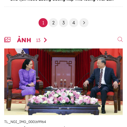
1
2
3
4
ẢNH
13
TL_NGI_IMG_000169964