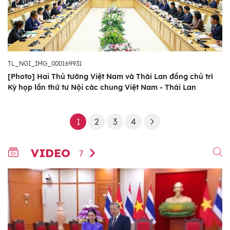
TL_NGI_IMG_000169931
[Photo] Hai Thủ tướng Việt Nam và Thái Lan đồng chủ trì
Kỳ họp lần thứ tư Nội các chung Việt Nam - Thái Lan
1
2
3
4
VIDEO
7