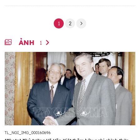
1
2
ẢNH
1
TL_NGI_IMG_000160696