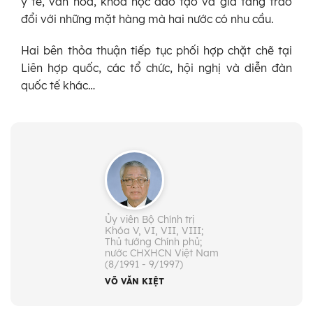
y tế, văn hóa, khoa học đào tạo và gia tăng trao
đổi với những mặt hàng mà hai nước có nhu cầu.
Hai bên thỏa thuận tiếp tục phối hợp chặt chẽ tại
Liên hợp quốc, các tổ chức, hội nghị và diễn đàn
quốc tế khác…
Ủy viên Bộ Chính trị
Khóa V, VI, VII, VIII;
Thủ tướng Chính phủ;
nước CHXHCN Việt Nam
(8/1991 - 9/1997)
VÕ VĂN KIỆT