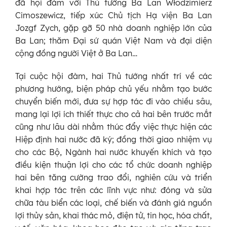
đã hội đàm với Thủ tướng Ba Lan Włodzimierz
Cimoszewicz, tiếp xúc Chủ tịch Hạ viện Ba Lan
Jozgf Zych, gặp gỡ 50 nhà doanh nghiệp lớn của
Ba Lan; thăm Đại sứ quán Việt Nam và đại diện
cộng đồng người Việt ở Ba Lan…
Tại cuộc hội đàm, hai Thủ tướng nhất trí về các
phương hướng, biện pháp chủ yếu nhằm tạo bước
chuyển biến mới, đưa sự hợp tác đi vào chiều sâu,
mang lại lợi ích thiết thực cho cả hai bên trước mắt
cũng như lâu dài nhằm thúc đẩy việc thực hiện các
Hiệp định hai nước đã ký; đồng thời giao nhiệm vụ
cho các Bộ, Ngành hai nước khuyến khích và tạo
điều kiện thuận lợi cho các tổ chức doanh nghiệp
hai bên tăng cường trao đổi, nghiên cứu và triển
khai hợp tác trên các lĩnh vực như: đóng và sửa
chữa tàu biển các loại, chế biến và đánh giá nguồn
lợi thủy sản, khai thác mỏ, điện tử, tin học, hóa chất,