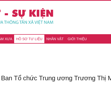
ĂM XƯA
HỒ SƠ TƯ LIỆU
NHÂN VẬT
GIỚI THIỆU
 Ban Tổ chức Trung ương Trương Thị Ma