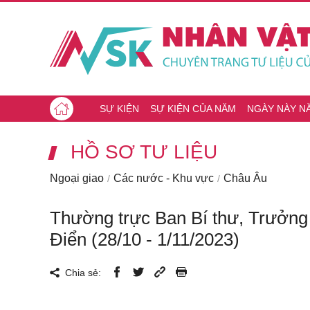
SỰ KIỆN
SỰ KIỆN CỦA NĂM
NGÀY NÀY N
HỒ SƠ TƯ LIỆU
Ngoại giao
Các nước - Khu vực
Châu Âu
Thường trực Ban Bí thư, Trưởng
Điển (28/10 - 1/11/2023)
Chia sẻ: