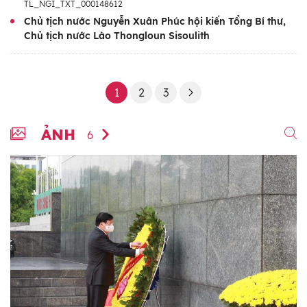
TL_NGI_TXT_000148612
Chủ tịch nước Nguyễn Xuân Phúc hội kiến Tổng Bí thư,
Chủ tịch nước Lào Thongloun Sisoulith
1
2
3
ẢNH
6