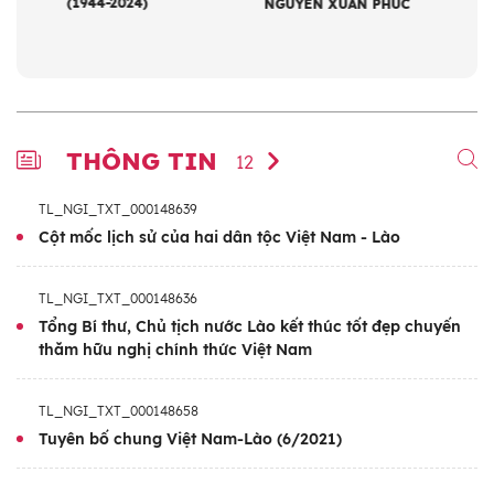
(1944-2024)
NGUYỄN XUÂN PHÚC
(4/2
PHẠ
THÔNG TIN
12
TL_NGI_TXT_000148639
Cột mốc lịch sử của hai dân tộc Việt Nam - Lào
TL_NGI_TXT_000148636
Tổng Bí thư, Chủ tịch nước Lào kết thúc tốt đẹp chuyến
thăm hữu nghị chính thức Việt Nam
TL_NGI_TXT_000148658
Tuyên bố chung Việt Nam-Lào (6/2021)