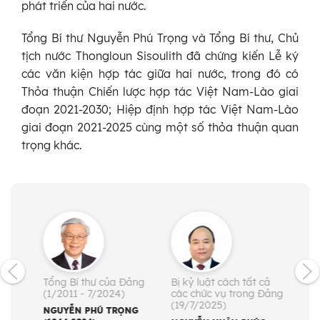
phát triển của hai nước.
Tổng Bí thư Nguyễn Phú Trọng và Tổng Bí thư, Chủ
tịch nước Thongloun Sisoulith đã chứng kiến Lễ ký
các văn kiện hợp tác giữa hai nước, trong đó có
Thỏa thuận Chiến lược hợp tác Việt Nam-Lào giai
đoạn 2021-2030; Hiệp định hợp tác Việt Nam-Lào
giai đoạn 2021-2025 cùng một số thỏa thuận quan
trọng khác.
Tổng Bí thư của Đảng
Bị kỷ luật cách tất cả
Ủy v
(1/2011 - 7/2024)
các chức vụ trong Đảng
Khóa
(19/7/2025)
tướn
NGUYỄN PHÚ TRỌNG
CHX