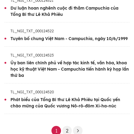
TL_NGI_TXT_000124521
Dư luận hoan nghênh cuộc đi thăm Campuchia của
Tổng Bí thư Lê Khả Phiêu
TL_NGI_TXT_000124522
Tuyên bố chung Việt Nam - Campuchia, ngày 10/6/1999
TL_NGI_TXT_000124523
Ủy ban liên chính phủ về hợp tác kinh tế, văn hóa, khoa
học kỹ thuật Việt Nam - Campuchia tiến hành kỳ họp lần
thứ ba
TL_NGI_TXT_000124520
Phát biểu của Tổng Bí thư Lê Khả Phiêu tại Quốc yến
chào mừng của Quốc vương Nô-rô-đôm Xi-ha-núc
1
2