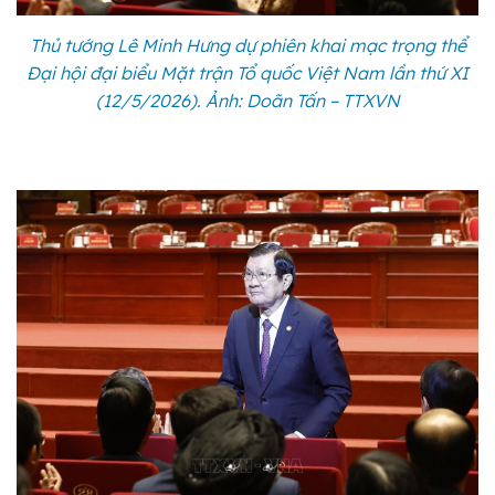
Thủ tướng Lê Minh Hưng dự phiên khai mạc trọng thể
Đại hội đại biểu Mặt trận Tổ quốc Việt Nam lần thứ XI
(12/5/2026). Ảnh: Doãn Tấn – TTXVN