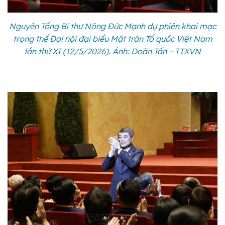
Nguyên Tổng Bí thư Nông Đức Mạnh dự phiên khai mạc
trọng thể Đại hội đại biểu Mặt trận Tổ quốc Việt Nam
lần thứ XI (12/5/2026). Ảnh: Doãn Tấn – TTXVN