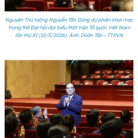
Nguyên Thủ tướng Nguyễn Tấn Dũng dự phiên khai mạc
trọng thể Đại hội đại biểu Mặt trận Tổ quốc Việt Nam
lần thứ XI (12/5/2026). Ảnh: Doãn Tấn – TTXVN