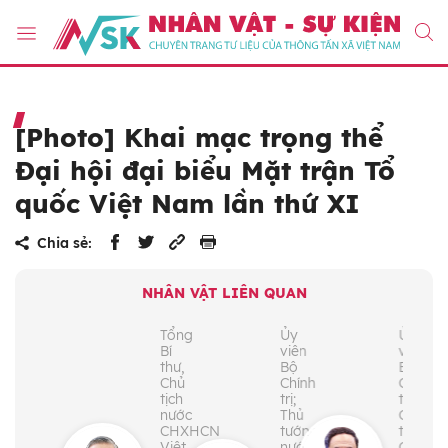
[Photo] Khai mạc trọng thể
Đại hội đại biểu Mặt trận Tổ
quốc Việt Nam lần thứ XI
Chia sẻ:
NHÂN VẬT LIÊN QUAN
Tổng
Ủy
Ủy
Bí
viên
viên
thư,
Bộ
Bộ
Chủ
Chính
Chính
tịch
trị;
trị;
nước
Thủ
Chủ
CHXHCN
tướng
tịch
Việt
nước
Quốc