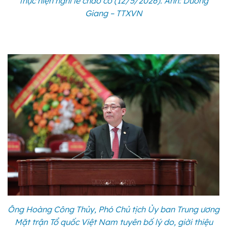
thực hiện nghi lễ chào cờ (12/5/2026). Ảnh: Dương
Giang – TTXVN
Ông Hoàng Công Thủy, Phó Chủ tịch Ủy ban Trung ương
Mặt trận Tổ quốc Việt Nam tuyên bố lý do, giời thiệu