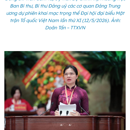
Ban Bí thư, Bí thư Đảng uỷ các cơ quan Đảng Trung
ương dự phiên khai mạc trọng thể Đại hội đại biểu Mặt
trận Tổ quốc Việt Nam lần thứ XI (12/5/2026). Ảnh:
Doãn Tấn – TTXVN