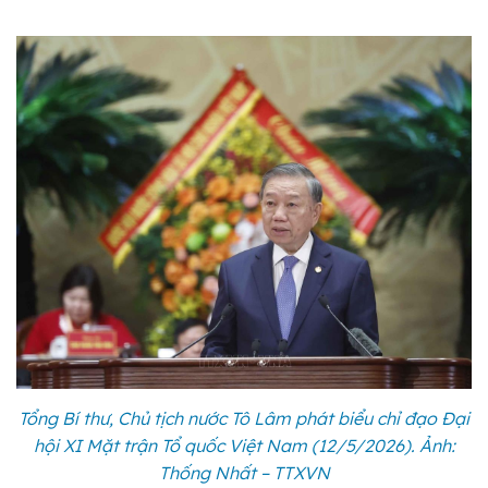
Tổng Bí thư, Chủ tịch nước Tô Lâm phát biểu chỉ đạo Đại
hội XI Mặt trận Tổ quốc Việt Nam (12/5/2026). Ảnh:
Thống Nhất – TTXVN