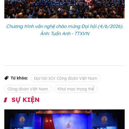
Chương trình văn nghệ chào mừng Đại hội (4/6/2026).
Ảnh: Tuấn Anh - TTXVN
Từ khóa:
Đại hội XIV Công đoàn Việt Nam
Công đoàn Việt Nam
Khai mạc trọng thể
SỰ KIỆN