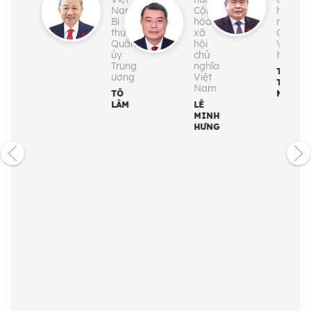
Nam;
Cộng
hội
Bí
hòa
nước
thư
xã
CHXH
Quân
hội
Việt
ủy
chủ
Nam
Trung
nghĩa
TRẦN
ương
Việt
THANH
Nam
TÔ
MẪN
LÂM
LÊ
MINH
HƯNG