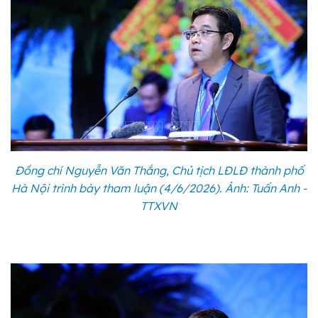
Đồng chí Nguyễn Văn Thắng, Chủ tịch LĐLĐ thành phố
Hà Nội trình bày tham luận (4/6/2026). Ảnh: Tuấn Anh -
TTXVN