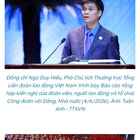
Đồng chí Ngọ Duy Hiểu, Phó Chủ tịch Thường trực Tổng
Liên đoàn lao động Việt Nam trình bày Báo cáo tổng
hợp kiến nghị của đoàn viên, người lao động và tổ chức
Công đoàn với Đảng, Nhà nước (4/6/2026). Ảnh: Tuấn
Anh - TTXVN