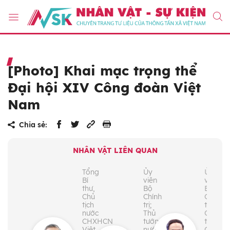
[Photo] Khai mạc trọng thể
Đại hội XIV Công đoàn Việt
Nam
Chia sẻ:
NHÂN VẬT LIÊN QUAN
Tổng
Ủy
Ủy
Bí
viên
viên
thư,
Bộ
Bộ
Chủ
Chính
Chính
tịch
trị;
trị;
nước
Thủ
Chủ
CHXHCN
tướng
tịch
Việt
nước
Quốc