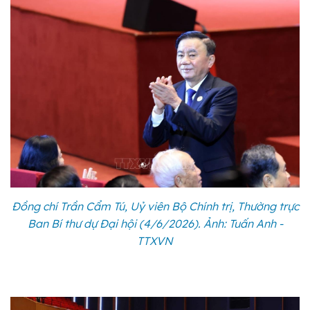
Đồng chí Trần Cẩm Tú, Uỷ viên Bộ Chính trị, Thường trực
Ban Bí thư dự Đại hội (4/6/2026). Ảnh: Tuấn Anh -
TTXVN