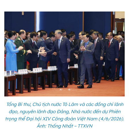
Tổng Bí thư, Chủ tịch nước Tô Lâm và các đồng chí lãnh
đạo, nguyên lãnh đạo Đảng, Nhà nước đến dự Phiên
trọng thể Đại hội XIV Công đoàn Việt Nam (4/6/2026).
Ảnh: Thống Nhất – TTXVN