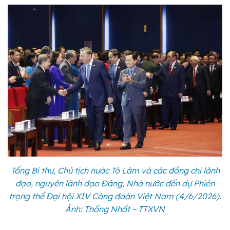
Tổng Bí thư, Chủ tịch nước Tô Lâm và các đồng chí lãnh
đạo, nguyên lãnh đạo Đảng, Nhà nước đến dự Phiên
trọng thể Đại hội XIV Công đoàn Việt Nam (4/6/2026).
Ảnh: Thống Nhất – TTXVN