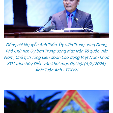
Đồng chí Nguyễn Anh Tuấn, Ủy viên Trung ương Đảng,
Phó Chủ tịch Ủy ban Trung ương Mặt trận Tổ quốc Việt
Nam, Chủ tịch Tổng Liên đoàn Lao động Việt Nam khóa
XIII trình bày Diễn văn khai mạc Đại hội (4/6/2026).
Ảnh: Tuấn Anh - TTXVN