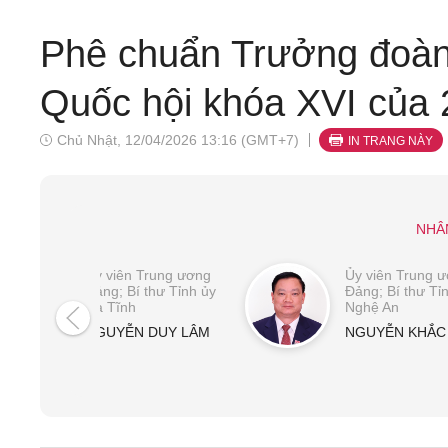
Phê chuẩn Trưởng đoàn
Quốc hội khóa XVI của 2
Chủ Nhật, 12/04/2026 13:16 (GMT+7)
IN TRANG NÀY
NHÂ
Ủy viên Trung ương
Ủy viên Trung 
Đảng; Bí thư Tỉnh ủy
Đảng; Bí thư Tỉ
Hà Tĩnh
Nghệ An
NGUYỄN DUY LÂM
NGUYỄN KHẮC