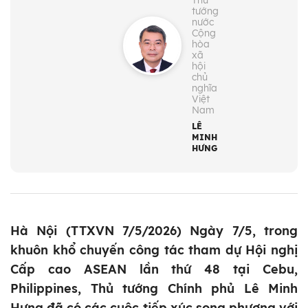
Thủ
tướng
nước
Cộng
hòa
xã
hội
chủ
nghĩa
Việt
Nam
LÊ
MINH
HƯNG
Hà Nội (TTXVN 7/5/2026) Ngày 7/5, trong
khuôn khổ chuyến công tác tham dự Hội nghị
Cấp cao ASEAN lần thứ 48 tại Cebu,
Philippines, Thủ tướng Chính phủ Lê Minh
Hưng đã có các cuộc tiếp xúc song phương với