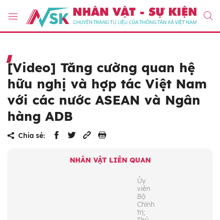
[Video] Tăng cường quan hệ
hữu nghị và hợp tác Việt Nam
với các nước ASEAN và Ngân
hàng ADB
Chia sẻ:
NHÂN VẬT LIÊN QUAN
Ủy
viên
Bộ
Chính
trị;