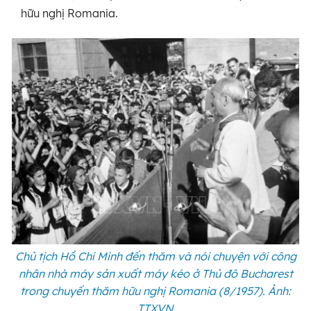
hữu nghị Romania.
Chủ tịch Hồ Chí Minh đến thăm và nói chuyện với công
nhân nhà máy sản xuất máy kéo ở Thủ đô Bucharest
trong chuyến thăm hữu nghị Romania (8/1957). Ảnh:
TTXVN