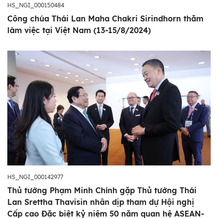
HS_NGI_000150484
Công chúa Thái Lan Maha Chakri Sirindhorn thăm
làm việc tại Việt Nam (13-15/8/2024)
HS_NGI_000142977
Thủ tướng Phạm Minh Chính gặp Thủ tướng Thái
Lan Srettha Thavisin nhân dịp tham dự Hội nghị
Cấp cao Đặc biệt kỷ niệm 50 năm quan hệ ASEAN-