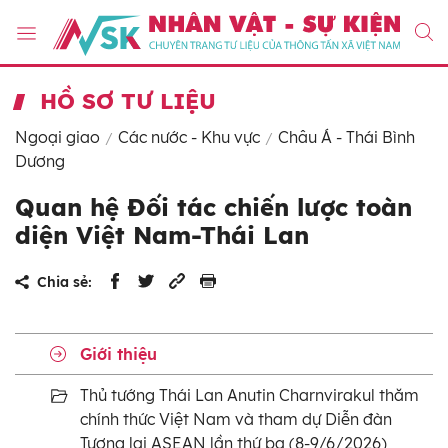
HỒ SƠ TƯ LIỆU
Ngoại giao
Các nước - Khu vực
Châu Á - Thái Bình
Dương
Quan hệ Đối tác chiến lược toàn
diện Việt Nam-Thái Lan
Chia sẻ:
Giới thiệu
Thủ tướng Thái Lan Anutin Charnvirakul thăm
chính thức Việt Nam và tham dự Diễn đàn
Tương lai ASEAN lần thứ ba (8-9/6/2026)