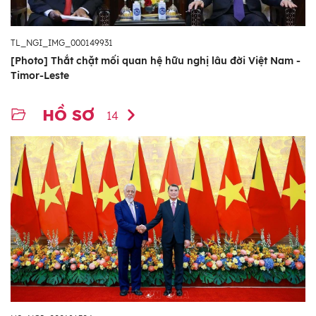
TL_NGI_IMG_000149931
[Photo] Thắt chặt mối quan hệ hữu nghị lâu đời Việt Nam -
Timor-Leste
HỒ SƠ
14