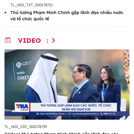
TL_NGI_TXT_000178721
Thủ tướng Phạm Minh Chính gặp lãnh đạo nhiều nước
và tổ chức quốc tế
VIDEO
1
TL_NGI_VID_000178739