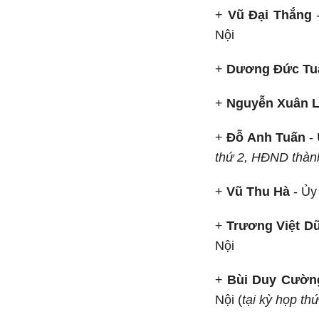
+
Vũ Đại Thắng
Nội
+
Dương Đức Tu
+
Nguyễn Xuân 
+
Đỗ Anh Tuấn
- 
thứ 2, HĐND thàn
+
Vũ Thu Hà
- Ủy
+
Trương Việt D
Nội
+
Bùi Duy Cườn
Nội (
tại kỳ họp t