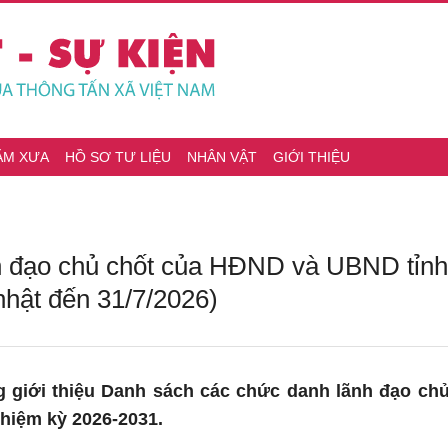
ĂM XƯA
HỒ SƠ TƯ LIỆU
NHÂN VẬT
GIỚI THIỆU
 đạo chủ chốt của HĐND và UBND tỉnh
nhật đến 31/7/2026)
g giới thiệu Danh sách các chức danh lãnh đạo c
nhiệm kỳ 2026-2031.