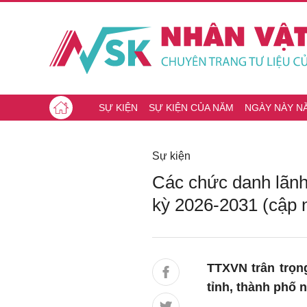
SỰ KIỆN
SỰ KIỆN CỦA NĂM
NGÀY NÀY N
Sự kiện
Các chức danh lãnh
kỳ 2026-2031 (cập 
TTXVN trân trọn
tỉnh, thành phố 