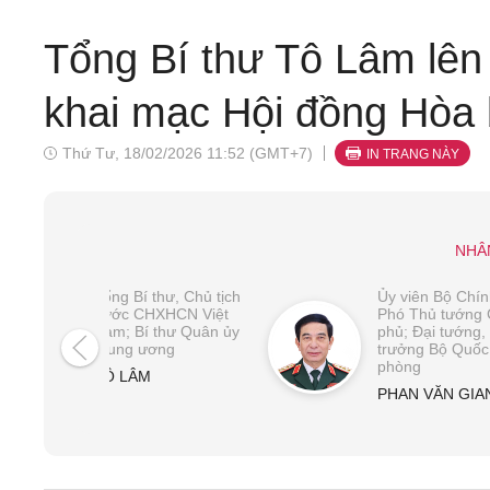
Tổng Bí thư Tô Lâm lê
khai mạc Hội đồng Hòa 
Thứ Tư, 18/02/2026 11:52 (GMT+7)
IN TRANG NÀY
NHÂ
Tổng Bí thư, Chủ tịch
Ủy viên Bộ Chính
nước CHXHCN Việt
Phó Thủ tướng 
Nam; Bí thư Quân ủy
phủ; Đại tướng,
Trung ương
trưởng Bộ Quốc
phòng
TÔ LÂM
PHAN VĂN GIA