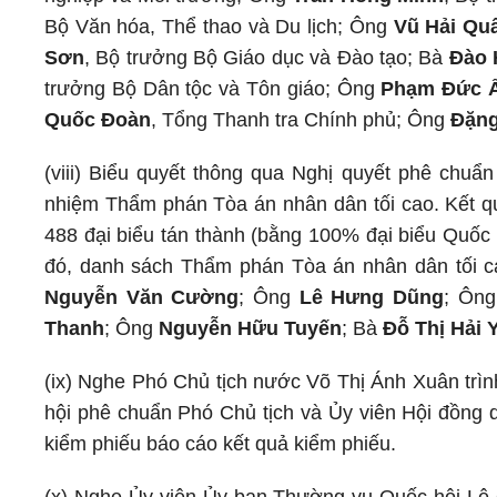
Bộ Văn hóa, Thể thao và Du lịch; Ông
Vũ Hải Qu
Sơn
, Bộ trưởng Bộ Giáo dục và Đào tạo; Bà
Đào 
trưởng Bộ Dân tộc và Tôn giáo; Ông
Phạm Đức 
Quốc Đoàn
, Tổng Thanh tra Chính phủ; Ông
Đặng
(viii) Biểu quyết thông qua Nghị quyết phê chuẩ
nhiệm Thẩm phán Tòa án nhân dân tối cao. Kết quả
488 đại biểu tán thành (bằng 100% đại biểu Quốc 
đó, danh sách Thẩm phán Tòa án nhân dân tối c
Nguyễn Văn Cường
; Ông
Lê Hưng Dũng
; Ôn
Thanh
; Ông
Nguyễn Hữu Tuyến
; Bà
Đỗ Thị Hải 
(ix) Nghe Phó Chủ tịch nước Võ Thị Ánh Xuân trìn
hội phê chuẩn Phó Chủ tịch và Ủy viên Hội đồng 
kiểm phiếu báo cáo kết quả kiểm phiếu.