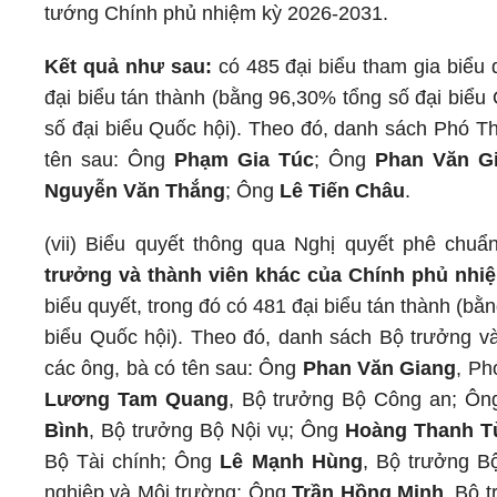
tướng Chính phủ nhiệm kỳ 2026-2031.
Kết quả như sau:
có 485 đại biểu tham gia biểu 
đại biểu tán thành (bằng 96,30% tổng số đại biểu
số đại biểu Quốc hội). Theo đó, danh sách Phó 
tên sau: Ông
Phạm Gia Túc
; Ông
Phan Văn G
Nguyễn Văn Thắng
; Ông
Lê Tiến Châu
.
(vii) Biểu quyết thông qua Nghị quyết phê chu
trưởng và thành viên khác của Chính phủ nhi
biểu quyết, trong đó có 481 đại biểu tán thành (b
biểu Quốc hội). Theo đó, danh sách Bộ trưởng v
các ông, bà có tên sau: Ông
Phan Văn Giang
, Ph
Lương Tam Quang
, Bộ trưởng Bộ Công an; Ô
Bình
, Bộ trưởng Bộ Nội vụ; Ông
Hoàng Thanh T
Bộ Tài chính; Ông
Lê Mạnh Hùng
, Bộ trưởng 
nghiệp và Môi trường; Ông
Trần Hồng Minh
, Bộ 