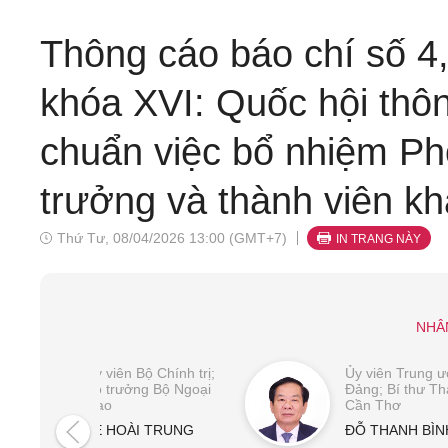
Thông cáo báo chí số 4
khóa XVI: Quốc hội thô
chuẩn việc bổ nhiệm Ph
trưởng và thành viên k
Thứ Tư, 08/04/2026 13:00 (GMT+7)
IN TRANG NÀY
NHÂ
Ủy viên Bộ Chính trị;
Ủy viên Trung 
Bộ trưởng Bộ Ngoại
Đảng; Bí thư T
giao
Cần Thơ
LÊ HOÀI TRUNG
ĐỖ THANH BÌN