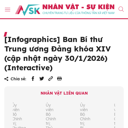
[Infographics] Ban Bí thư
Trung ương Đảng khóa XIV
(cập nhật ngày 30/1/2026)
(Interactive)
Chia sẻ:
NHÂN VẬT LIÊN QUAN
Ủy
Ủy
Ủy
Ủy
viên
viên
viên
viên
Bộ
Bộ
Bộ
Bộ
Chính
Chính
Chính
Chính
trị;
trị;
trị;
trị;