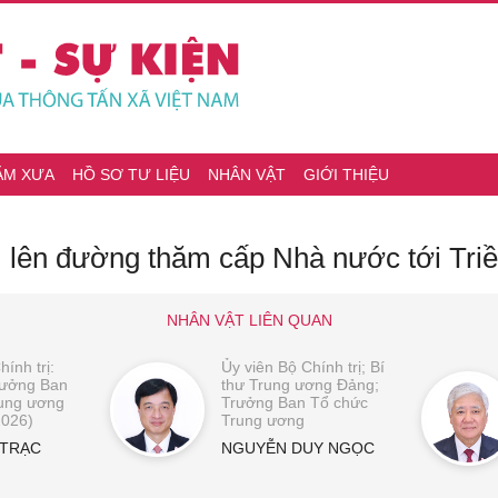
ĂM XƯA
HỒ SƠ TƯ LIỆU
NHÂN VẬT
GIỚI THIỆU
 lên đường thăm cấp Nhà nước tới Triề
NHÂN VẬT LIÊN QUAN
ính trị:
Ủy viên Bộ Chính trị; Bí
Trưởng Ban
thư Trung ương Đảng;
rung ương
Trưởng Ban Tổ chức
2026)
Trung ương
 TRẠC
NGUYỄN DUY NGỌC