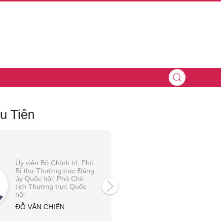
u Tiên
Ủy viên Bộ Chính trị; Phó
Ủy viên Bộ Chính trị:
Bí thư Thường trực Đảng
Khóa XIII; Chủ tịch Hộ
ủy Quốc hội; Phó Chủ
đồng lý luận Trung ư
tịch Thường trực Quốc
NGUYỄN XUÂN THẮ
hội
ĐỖ VĂN CHIẾN