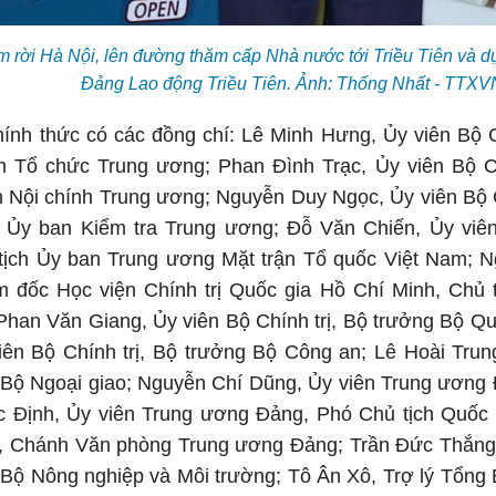
m rời Hà Nội, lên đường thăm cấp Nhà nước tới Triều Tiên và d
Đảng Lao động Triều Tiên. Ảnh: Thống Nhất - TTXV
ính thức có các đồng chí: Lê Minh Hưng, Ủy viên Bộ C
 Tổ chức Trung ương; Phan Đình Trạc, Ủy viên Bộ Ch
 Nội chính Trung ương; Nguyễn Duy Ngọc, Ủy viên Bộ C
Ủy ban Kiểm tra Trung ương; Đỗ Văn Chiến, Ủy viên 
ịch Ủy ban Trung ương Mặt trận Tổ quốc Việt Nam; 
ám đốc Học viện Chính trị Quốc gia Hồ Chí Minh, Chủ 
Phan Văn Giang, Ủy viên Bộ Chính trị, Bộ trưởng Bộ Q
ên Bộ Chính trị, Bộ trưởng Bộ Công an; Lê Hoài Trun
Bộ Ngoại giao; Nguyễn Chí Dũng, Ủy viên Trung ương
 Định, Ủy viên Trung ương Đảng, Phó Chủ tịch Quốc 
 Chánh Văn phòng Trung ương Đảng; Trần Đức Thắng,
Bộ Nông nghiệp và Môi trường; Tô Ân Xô, Trợ lý Tổng 