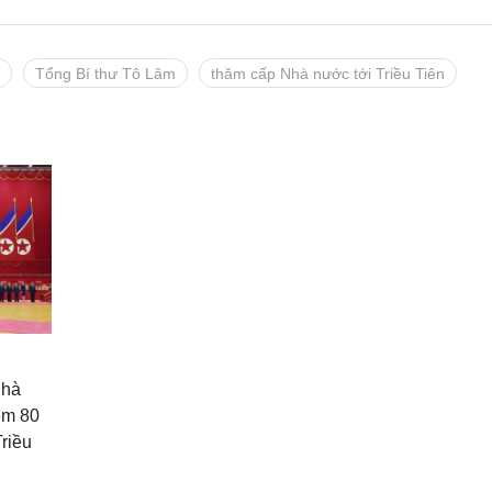
Tổng Bí thư Tô Lâm
thăm cấp Nhà nước tới Triều Tiên
Nhà
ệm 80
riều