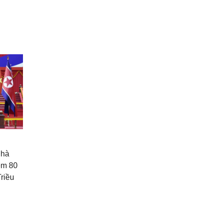
Nhà
ệm 80
riều