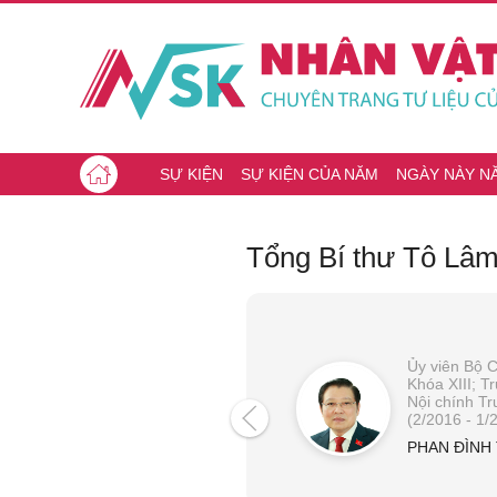
SỰ KIỆN
SỰ KIỆN CỦA NĂM
NGÀY NÀY N
Tổng Bí thư Tô Lâm
Ủy viên Bộ Ch
Ủy viên Bộ Chính trị; Thủ
Khóa XIII; 
tướng nước Cộng hòa xã
Nội chính T
hội chủ nghĩa Việt Nam
(2/2016 - 1/
LÊ MINH HƯNG
PHAN ĐÌNH