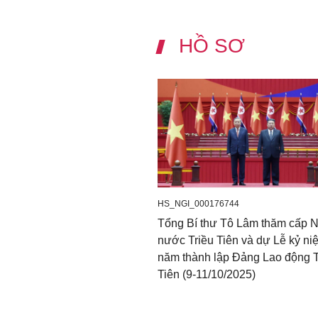
HỒ SƠ
HS_NGI_000176744
Tổng Bí thư Tô Lâm thăm cấp 
nước Triều Tiên và dự Lễ kỷ ni
năm thành lập Đảng Lao động T
Tiên (9-11/10/2025)