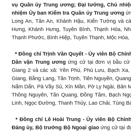
vụ Quân ủy Trung ương; Đại tướng, Chủ nhiệ
nhiệm Ủy ban Kiểm tra Quân ủy Trung ương
ứn
Long An, Tân An, Khánh Hậu, Kiến Tường và cá
Hưng, Khánh Hưng, Tuyên Bình, Thạnh Hóa, Nh
Thạnh Phước, Bình Hiệp, Tuyên Thạnh, Mộc Hóa, 
* Đồng chí Trịnh Văn Quyết - Ủy viên Bộ Chín
Dân vận Trung ương
ứng cử tại đơn vị bầu cử
Giang 2 và các xã: Yên Phú, Phù Lưu, Bạch Xa,
Giang, Bằng Lang, Tân Trịnh, Tiên Nguyên, Quan
Nấm Dẩn, Pà Vầy Sủ, Xín Mần, Pờ Ly Ngài, Bản M
Thông Nguyên, Tân Quang, Đồng Tâm, Bạch Ngọc
Linh, Ngọc Đường, Thanh Thủy, Lao Chải, Tùng B
* Đồng chí Lê Hoài Trung - Ủy viên Bộ Chín
Đảng ủy, Bộ trưởng Bộ Ngoại giao
ứng cử tại đ