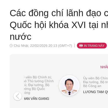
Các đồng chí lãnh đạo 
Quốc hội khóa XVI tại n
nước
Chủ Nhật, 22/02/2026 20:13 (GMT+7)
IN TRANG NÀY
NHÂ
Ủy viên Bộ Chính trị;
Ủy viên Bộ Chính
Phó Thủ tướng Chính
Đại tướng, Bộ t
phủ; Đại tướng, Bộ
Bộ Công an
trưởng Bộ Quốc
LƯƠNG TAM 
phòng
PHAN VĂN GIANG