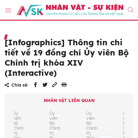
[Infographics] Thông tin chi
tiết về 19 đồng chí Ủy viên Bộ
Chính trị khóa XIV
(Interactive)
Chia sẻ:
NHÂN VẬT LIÊN QUAN
Ủy
Ủy
Ủy
Ủy
viên
viên
viên
viên
Bộ
Bộ
Bộ
Bộ
Chính
Chính
Chính
Chính
trị;
trị;
trị;
trị;