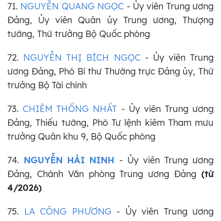
71.
NGUYỄN QUANG NGỌC
- Ủy viên Trung ương
Đảng, Ủy viên Quân ủy Trung ương, Thượng
tướng, Thứ trưởng Bộ Quốc phòng
72.
NGUYỄN THỊ BÍCH NGỌC
- Ủy viên Trung
ương Đảng, Phó Bí thư Thường trực Đảng ủy, Thứ
trưởng Bộ Tài chính
73.
CHIÊM THỐNG NHẤT
- Ủy viên Trung ương
Đảng, Thiếu tướng, Phó Tư lệnh kiêm Tham mưu
trưởng Quân khu 9, Bộ Quốc phòng
74.
NGUYỄN HẢI NINH
- Ủy viên Trung ương
Đảng, Chánh Văn phòng Trung ương Đảng
(từ
4/2026)
75.
LA CÔNG PHƯƠNG
- Ủy viên Trung ương