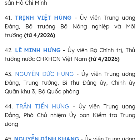
sản Hồ Chí Minh
41.
TRỊNH VIỆT HÙNG
- Ủy viên Trung ương
Đảng, Bộ trưởng Bộ Nông nghiệp và Môi
trường
(từ 4/2026)
42.
LÊ MINH HƯNG
- Ủy viên Bộ Chính trị,
Thủ
tướng nước
CHXHCN Việt Nam
(từ 4/2026)
43.
NGUYỄN ĐỨC HƯNG
- Ủy viên Trung ương
Đảng, Trung tướng, Bí thư Đảng ủy, Chính ủy
Quân khu 3, Bộ Quốc phòng
44.
TRẦN TIẾN HƯNG
- Ủy viên Trung ương
Đảng, Phó Chủ nhiệm Ủy ban Kiểm tra Trung
ương
45.
NGUYỄN ĐÌNH KHANG
- Ủy viên Trung ương