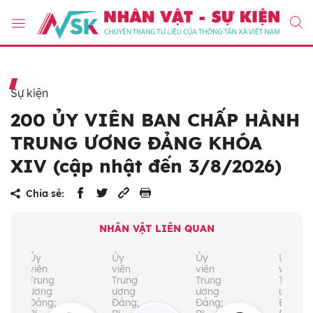
Sự kiện
200 ỦY VIÊN BAN CHẤP HÀNH
TRUNG ƯƠNG ĐẢNG KHÓA
XIV (cập nhật đến 3/8/2026)
Chia sẻ:
NHÂN VẬT LIÊN QUAN
Ủy
Ủy
Ủy
Ủy
viên
viên
viên
viên
Trung
Trung
Trung
Trung
ương
ương
ương
ương
Đảng;
Đảng;
Đảng;
Đảng;