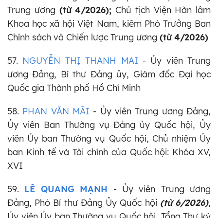
Trung ương
(từ 4/2026);
Chủ tịch Viện Hàn lâm
Khoa học xã hội Việt Nam, kiêm Phó Trưởng Ban
Chính sách và Chiến lược Trung ương
(từ 4/2026)
57.
NGUYỄN THỊ THANH MAI
- Ủy viên Trung
ương Đảng, Bí thư Đảng ủy, Giám đốc Đại học
Quốc gia Thành phố Hồ Chí Minh
58.
PHAN VĂN MÃI
- Ủy viên Trung ương Đảng,
Ủy viên Ban Thường vụ Đảng ủy Quốc hội, Ủy
viên Ủy ban Thường vụ Quốc hội, Chủ nhiệm Ủy
ban Kinh tế và Tài chính của Quốc hội: Khóa XV,
XVI
59.
LÊ QUANG MẠNH
- Ủy viên Trung ương
Đảng, Phó Bí thư Đảng Ủy Quốc hội
(từ 6/2026)
,
Ủy viên Ủy ban Thường vụ Quốc hội, Tổng Thư ký