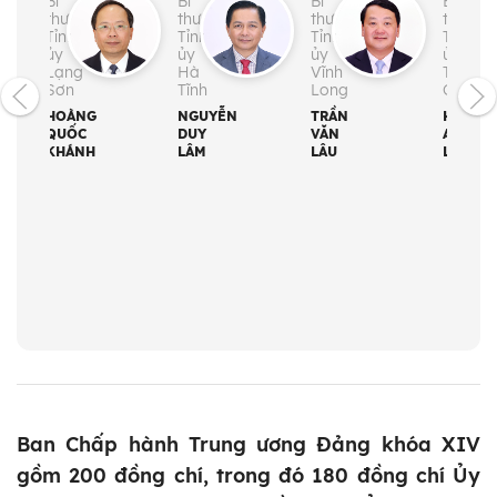
Bí
Bí
Bí
Bí
thư
thư
thư
thư
Tỉnh
Tỉnh
Tỉnh
Tỉnh
ủy
ủy
ủy
ủy
Lạng
Hà
Vĩnh
Tuyên
Sơn
Tĩnh
Long
Quang
HOÀNG
NGUYỄN
TRẦN
HẦU
QUỐC
DUY
VĂN
A
KHÁNH
LÂM
LÂU
LỀNH
Ban Chấp hành Trung ương Đảng khóa XIV
gồm 200 đồng chí, trong đó 180 đồng chí Ủy