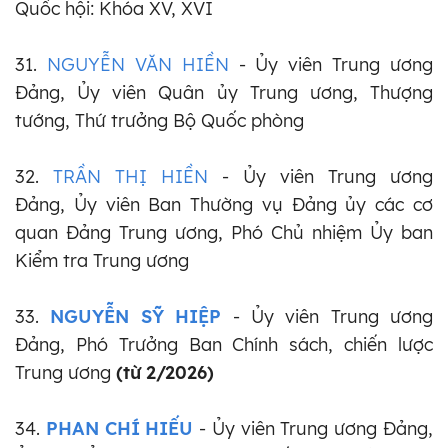
Quốc hội: Khóa XV, XVI
31.
NGUYỄN VĂN HIỀN
- Ủy viên Trung ương
Đảng, Ủy viên Quân ủy Trung ương, Thượng
tướng, Thứ trưởng Bộ Quốc phòng
32.
TRẦN THỊ HIỀN
-
Ủy viên Trung ương
Đảng,
Ủy viên Ban Thường vụ Đảng ủy các cơ
quan Đảng Trung ương, Phó Chủ nhiệm Ủy ban
Kiểm tra Trung ương
33.
NGUYỄN SỸ HIỆP
- Ủy viên Trung ương
Đảng, Phó Trưởng Ban Chính sách, chiến lược
Trung ương
(từ 2/2026)
34.
PHAN CHÍ HIẾU
- Ủy viên Trung ương Đảng,