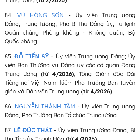
Trung ương
(từ 2/2026)
84.
VŨ HỒNG SƠN
- Ủy viên Trung ương
Đảng, Trung tướng, Phó Bí thư Đảng ủy, Tư lệnh
Quân chủng Phòng không - Không quân, Bộ
Quốc phòng
85.
ĐỖ TIẾN SỸ
- Ủy viên Trung ương Đảng; Ủy
viên Ban Thường vụ Đảng uỷ các cơ quan Đảng
Trung ương
(từ 4/2026)
; Tổng Giám đốc Đài
Tiếng nói Việt Nam, kiêm Phó Trưởng Ban Tuyên
giáo và Dân vận Trung ương
(từ 4/2026)
86.
NGUYỄN THÀNH TÂM
- Ủy viên Trung ương
Đảng, Phó Trưởng Ban Tổ chức Trung ương
87.
LÊ ĐỨC THÁI
- Ủy viên Trung ương Đảng, Bí
thư Tỉnh ủy Thanh Hóa
(từ 4/2026)