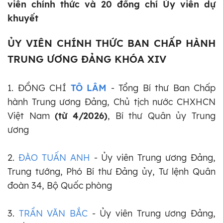
viên chính thức và 20 đồng chí Ủy viên dự
khuyết
ỦY VIÊN CHÍNH THỨC BAN CHẤP HÀNH
TRUNG ƯƠNG ĐẢNG KHÓA XIV
1. ĐỒNG CHÍ
TÔ LÂM
- Tổng Bí thư Ban Chấp
hành Trung ương Đảng,
Chủ tịch nước CHXHCN
Việt Nam
(từ 4/2026)
,
Bí thư Quân ủy Trung
ương
2.
ĐÀO TUẤN ANH
- Ủy viên Trung ương Đảng,
Trung tướng, Phó Bí thư Đảng ủy, Tư lệnh Quân
đoàn 34, Bộ Quốc phòng
3.
TRẦN VĂN BẮC
- Ủy viên Trung ương Đảng,